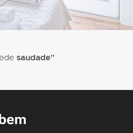
pede
saudade"
bem