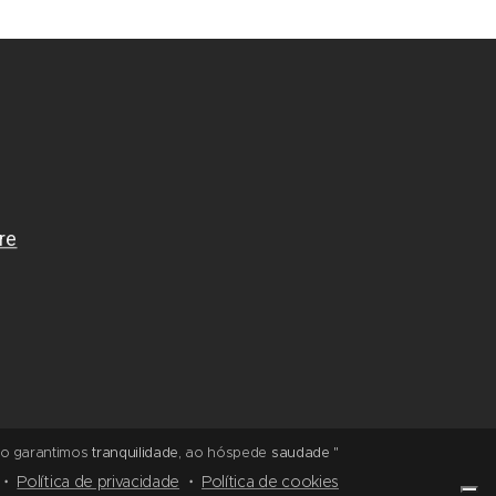
rio garantimos
tranquilidade,
ao hóspede
saudade "
Política de privacidade
Política de cookies