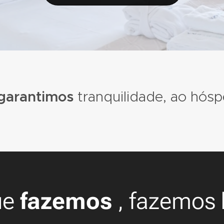
garantimos
tranquilidade, ao hós
ue
fazemos
, fazemos