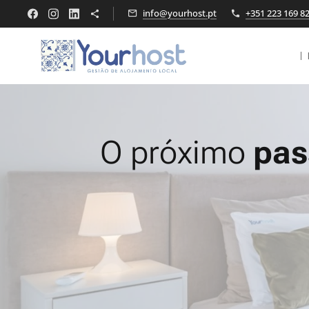
info@yourhost.pt
+351 223 169 8
O próximo
pas