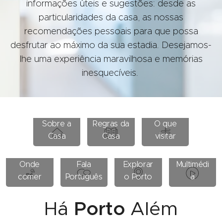
informações úteis e sugestões: desde as
particularidades da casa, as nossas
recomendações pessoais para que possa
desfrutar ao máximo da sua estadia. Desejamos-
lhe uma experiência maravilhosa e memórias
inesquecíveis.
Sobre a
Regras da
O que
Casa
Casa
visitar
Onde
Fala
Explorar
Multimédi
comer
Português
o Porto
a
Há
Porto
Além