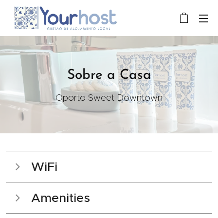
Sobre a Casa
Oporto Sweet Downtown
WiFi
Nome da rede: Vodafone - FC2A9F
Amenities
Palavra-passe do Wifi: DuMzfERBVP8PW93W